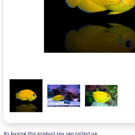
By buying this product you can collect up