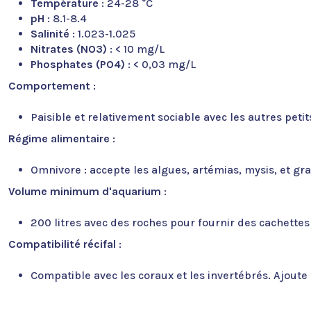
Température
: 24-28 °C
pH
: 8.1-8.4
Salinité
: 1.023-1.025
Nitrates (NO3)
: < 10 mg/L
Phosphates (PO4)
: < 0,03 mg/L
Comportement
:
Paisible et relativement sociable avec les autres pet
Régime alimentaire
:
Omnivore : accepte les algues, artémias, mysis, et gr
Volume minimum d'aquarium
:
200 litres avec des roches pour fournir des cachettes
Compatibilité récifal
:
Compatible avec les coraux et les invertébrés. Ajout