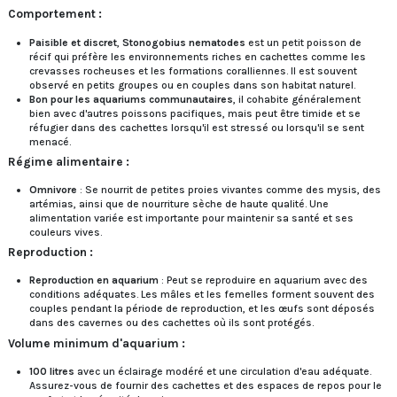
Comportement :
Paisible et discret
,
Stonogobius nematodes
est un petit poisson de
récif qui préfère les environnements riches en cachettes comme les
crevasses rocheuses et les formations coralliennes. Il est souvent
observé en petits groupes ou en couples dans son habitat naturel.
Bon pour les aquariums communautaires
, il cohabite généralement
bien avec d'autres poissons pacifiques, mais peut être timide et se
réfugier dans des cachettes lorsqu'il est stressé ou lorsqu'il se sent
menacé.
Régime alimentaire :
Omnivore
: Se nourrit de petites proies vivantes comme des mysis, des
artémias, ainsi que de nourriture sèche de haute qualité. Une
alimentation variée est importante pour maintenir sa santé et ses
couleurs vives.
Reproduction :
Reproduction en aquarium
: Peut se reproduire en aquarium avec des
conditions adéquates. Les mâles et les femelles forment souvent des
couples pendant la période de reproduction, et les œufs sont déposés
dans des cavernes ou des cachettes où ils sont protégés.
Volume minimum d'aquarium :
100 litres
avec un éclairage modéré et une circulation d'eau adéquate.
Assurez-vous de fournir des cachettes et des espaces de repos pour le