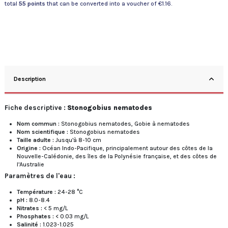
total
55
points
that can be converted into a voucher of
€1.16
.
Description
Fiche descriptive :
Stonogobius nematodes
Nom commun :
Stonogobius nematodes, Gobie à nematodes
Nom scientifique :
Stonogobius nematodes
Taille adulte :
Jusqu'à 8-10 cm
Origine :
Océan Indo-Pacifique, principalement autour des côtes de la
Nouvelle-Calédonie, des îles de la Polynésie française, et des côtes de
l'Australie
Paramètres de l'eau :
Température :
24-28 °C
pH :
8.0-8.4
Nitrates :
< 5 mg/L
Phosphates :
< 0.03 mg/L
Salinité :
1.023-1.025