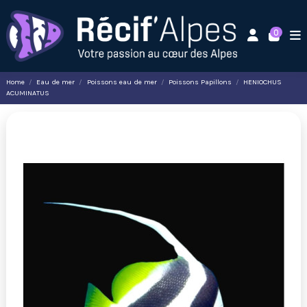
0
Home
Eau de mer
Poissons eau de mer
Poissons Papillons
HENIOCHUS
ACUMINATUS