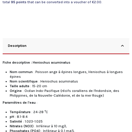
total
95
points
that can be converted into a voucher of
€2.00
.
Description
Fiche descriptive : Heniochus acuminatus
Nom commun
: Poisson ange à épines longues, Heniochus à longues
épines
Nom scientifique
: Heniochus acuminatus
Taille adulte
: 15-20 cm
Origine
: Océan Indo-Pacifique (récifs coralliens de l'Indonésie, des
Philippines, de la Nouvelle-Calédonie, et de la mer Rouge)
Paramètres de l'eau
:
Température
: 24-28 °C
pH
: 8.1-8.4
Salinité
: 1.023-1.025
Nitrates (NO3)
: Inférieur à 10 mg/L
Phosphates (PO4)
: Inférieur à 0,1 mg/L