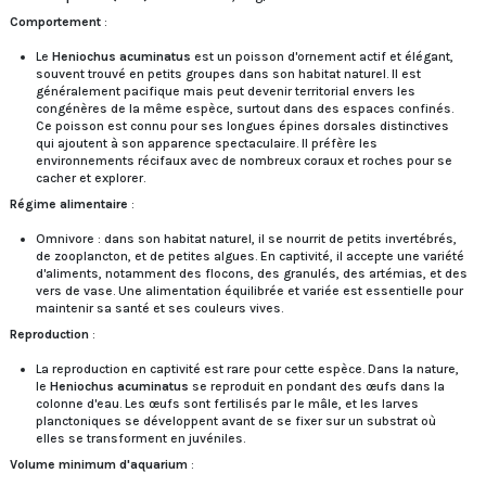
Comportement
:
Le
Heniochus acuminatus
est un poisson d'ornement actif et élégant,
souvent trouvé en petits groupes dans son habitat naturel. Il est
généralement pacifique mais peut devenir territorial envers les
congénères de la même espèce, surtout dans des espaces confinés.
Ce poisson est connu pour ses longues épines dorsales distinctives
qui ajoutent à son apparence spectaculaire. Il préfère les
environnements récifaux avec de nombreux coraux et roches pour se
cacher et explorer.
Régime alimentaire
:
Omnivore : dans son habitat naturel, il se nourrit de petits invertébrés,
de zooplancton, et de petites algues. En captivité, il accepte une variété
d'aliments, notamment des flocons, des granulés, des artémias, et des
vers de vase. Une alimentation équilibrée et variée est essentielle pour
maintenir sa santé et ses couleurs vives.
Reproduction
:
La reproduction en captivité est rare pour cette espèce. Dans la nature,
le
Heniochus acuminatus
se reproduit en pondant des œufs dans la
colonne d'eau. Les œufs sont fertilisés par le mâle, et les larves
planctoniques se développent avant de se fixer sur un substrat où
elles se transforment en juvéniles.
Volume minimum d'aquarium
: