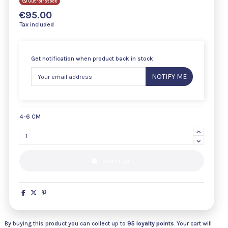
Out-of-Stock
€95.00
Tax included
Get notification when product back in stock
NOTIFY ME
4-6 CM
Add to cart
By buying this product you can collect up to
95
loyalty points
. Your cart will