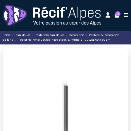
0
Home
Eau douce
Matériels eau douce
Décoration
Posters & Décoration
de fond
Poster de Fond Double Face Black & White S - JUWEL 60 x 30 cm