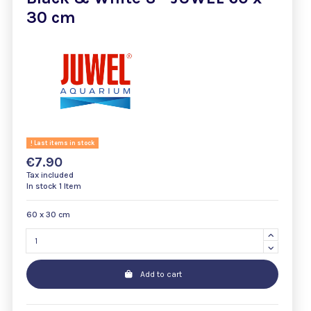
30 cm
Last items in stock
€7.90
Tax included
In stock
1 Item
60 x 30 cm
Add to cart