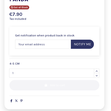
Out-of-Stock
€7.90
Tax included
Get notification when product back in stock
NOTIFY ME
4-5 CM
Add to cart