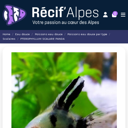
0
Home
Eau douce
Poissons eau douce
Poissons eau douce par type
Scalaires
PTEROPHYLLUM SCALARE PANDA