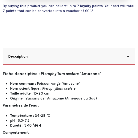
By buying this product you can collect up to
7
loyalty points
. Your cart will total
7
points
that can be converted into a voucher of
€0.15
.
Description
Fiche descriptive :
Pterophyllum scalare
"Amazone"
Nom commun :
Poisson-ange "Amazone"
Nom scientifique :
Pterophyllum scalare
Taille adulte :
15-20 cm
Origine :
Bassins de l'Amazonie (Amérique du Sud)
Paramètres de l'eau :
Température :
24-28 °C
pH :
6.0-7.5
Dureté :
3-10 °dGH
Comportement :