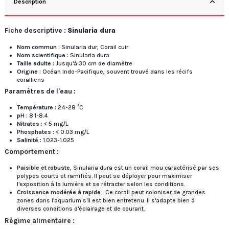
Description
Fiche descriptive :
Sinularia dura
Nom commun :
Sinularia dur, Corail cuir
Nom scientifique :
Sinularia dura
Taille adulte :
Jusqu'à 30 cm de diamètre
Origine :
Océan Indo-Pacifique, souvent trouvé dans les récifs
coralliens
Paramètres de l'eau :
Température :
24-28 °C
pH :
8.1-8.4
Nitrates :
< 5 mg/L
Phosphates :
< 0.03 mg/L
Salinité :
1.023-1.025
Comportement :
Paisible et robuste
, Sinularia dura est un corail mou caractérisé par ses
polypes courts et ramifiés. Il peut se déployer pour maximiser
l'exposition à la lumière et se rétracter selon les conditions.
Croissance modérée à rapide
: Ce corail peut coloniser de grandes
zones dans l'aquarium s'il est bien entretenu. Il s'adapte bien à
diverses conditions d'éclairage et de courant.
Régime alimentaire :