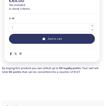
€65.00
Tax included
In stock
2 Items
S-M
Add to cart
By buying this product you can collect up to
65
loyalty points
. Your cart will
total
65
points
that can be converted into a voucher of
€1.37
.