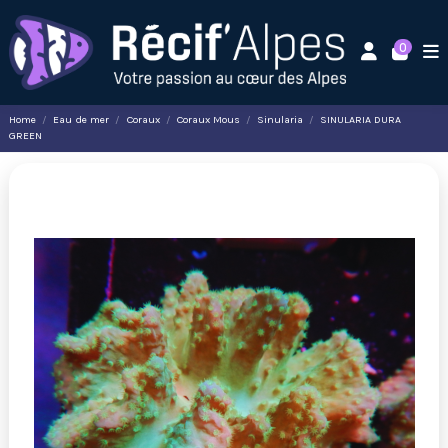
0
Home
Eau de mer
Coraux
Coraux Mous
Sinularia
SINULARIA DURA
GREEN