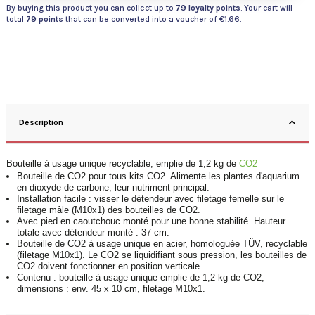
By buying this product you can collect up to
79
loyalty points
. Your cart will
total
79
points
that can be converted into a voucher of
€1.66
.
Description
Bouteille à usage unique recyclable, emplie de 1,2 kg de
CO2
Bouteille de CO2 pour tous kits CO2. Alimente les plantes d'aquarium
en dioxyde de carbone, leur nutriment principal.
Installation facile : visser le détendeur avec filetage femelle sur le
filetage mâle (M10x1) des bouteilles de CO2.
Avec pied en caoutchouc monté pour une bonne stabilité. Hauteur
totale avec détendeur monté : 37 cm.
Bouteille de CO2 à usage unique en acier, homologuée TÜV, recyclable
(filetage M10x1). Le CO2 se liquidifiant sous pression, les bouteilles de
CO2 doivent fonctionner en position verticale.
Contenu : bouteille à usage unique emplie de 1,2 kg de CO2,
dimensions : env. 45 x 10 cm, filetage M10x1.