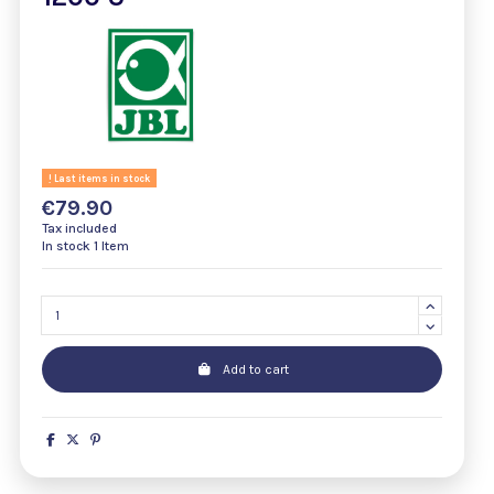
Last items in stock
€79.90
Tax included
In stock
1 Item
Add to cart