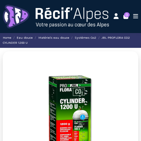
0
Home
Eau douce
Matériels eau douce
Systèmes Co2
JBL PROFLORA CO2
CYLINDER 1200 U