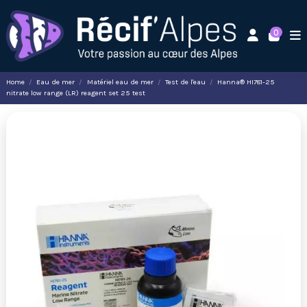
0
Home
Eau de mer
Matériel eau de mer
Test de l'eau
Hanna® HI781-25
nitrate low range (LR) reagent set 25 test