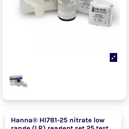
Hanna® HI781-25 nitrate low
range (LR) reagent set 25 test