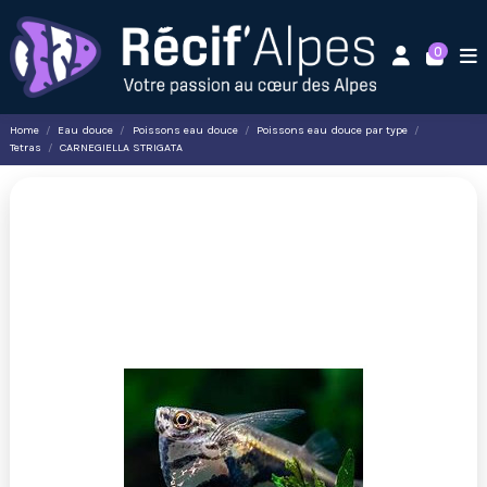
0
Home
Eau douce
Poissons eau douce
Poissons eau douce par type
Tetras
CARNEGIELLA STRIGATA