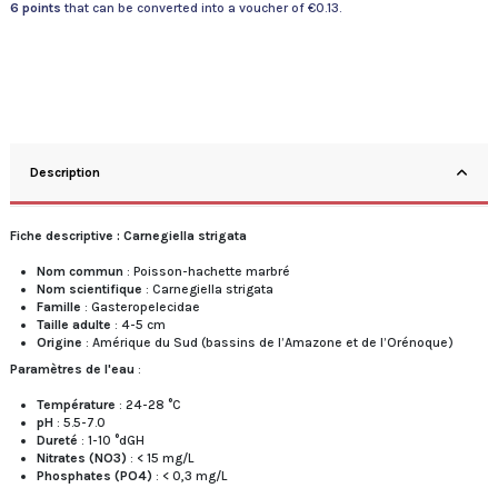
6
points
that can be converted into a voucher of
€0.13
.
Description
Fiche descriptive : Carnegiella strigata
Nom commun
: Poisson-hachette marbré
Nom scientifique
: Carnegiella strigata
Famille
: Gasteropelecidae
Taille adulte
: 4-5 cm
Origine
: Amérique du Sud (bassins de l’Amazone et de l’Orénoque)
Paramètres de l'eau
:
Température
: 24-28 °C
pH
: 5.5-7.0
Dureté
: 1-10 °dGH
Nitrates (NO3)
: < 15 mg/L
Phosphates (PO4)
: < 0,3 mg/L