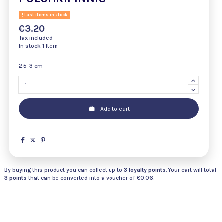
Last items in stock
€3.20
Tax included
In stock
1 Item
2.5-3 cm
Add to cart
By buying this product you can collect up to
3
loyalty points
. Your cart will total
3
points
that can be converted into a voucher of
€0.06
.