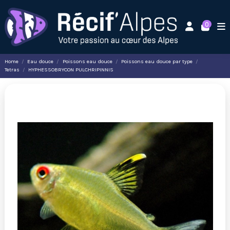
0
Home
Eau douce
Poissons eau douce
Poissons eau douce par type
Tetras
HYPHESSOBRYCON PULCHRIPINNIS