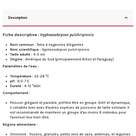
Description
Fiche descriptive :
Hyphessobrycon pulchripinnis
Nom commun :
Tetra à nageoires élégantes
Nom scientifique :
Hyphessobrycon pulchripinnis
Taille adulte :
4-5 cm
Origine :
Amérique du Sud (principalement Brésil et Paraguay)
Paramètres de l'eau :
Température :
22-28 °C
pH :
6.0-7.5
Dureté :
4-12 °dGH
Comportement :
Poisson grégaire et paisible, préfère être en groupe. Actif et dynamique,
il cohabite bien avec d'autres espèces de poissons de taille similaire. Il
est recommandé de maintenir un groupe d'au moins 6 individus pour
favoriser leur bien-être.
Régime alimentaire :
Omnivore : flocons, granulés, petits vers de vase, artémias, et légumes