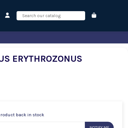
US ERYTHROZONUS
product back in stock
NOTIFY ME