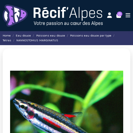
0
Home
Eau douce
Poissons eau douce
Poissons eau douce par type
Tetras
NANNOSTOMUS MARGINATUS