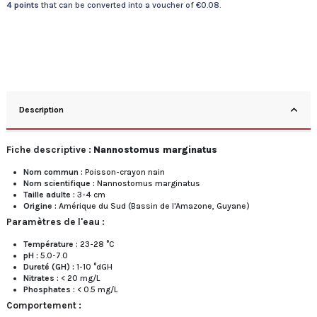
4
points
that can be converted into a voucher of
€0.08
.
Description
Fiche descriptive :
Nannostomus marginatus
Nom commun :
Poisson-crayon nain
Nom scientifique :
Nannostomus marginatus
Taille adulte :
3-4 cm
Origine :
Amérique du Sud (Bassin de l'Amazone, Guyane)
Paramètres de l'eau :
Température :
23-28 °C
pH :
5.0-7.0
Dureté (GH) :
1-10 °dGH
Nitrates :
< 20 mg/L
Phosphates :
< 0.5 mg/L
Comportement :