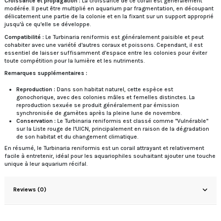
Croissance et propagation :
La croissance de ce corail est généralement
modérée. Il peut être multiplié en aquarium par fragmentation, en découpant
délicatement une partie de la colonie et en la fixant sur un support approprié
jusqu'à ce qu'elle se développe.
Compatibilité :
Le Turbinaria reniformis est généralement paisible et peut
cohabiter avec une variété d'autres coraux et poissons. Cependant, il est
essentiel de laisser suffisamment d'espace entre les colonies pour éviter
toute compétition pour la lumière et les nutriments.
Remarques supplémentaires :
Reproduction :
Dans son habitat naturel, cette espèce est
gonochorique, avec des colonies mâles et femelles distinctes. La
reproduction sexuée se produit généralement par émission
synchronisée de gamètes après la pleine lune de novembre.
Conservation :
Le Turbinaria reniformis est classé comme "Vulnérable"
sur la Liste rouge de l'UICN, principalement en raison de la dégradation
de son habitat et du changement climatique.
En résumé, le Turbinaria reniformis est un corail attrayant et relativement
facile à entretenir, idéal pour les aquariophiles souhaitant ajouter une touche
unique à leur aquarium récifal.
Reviews (0)