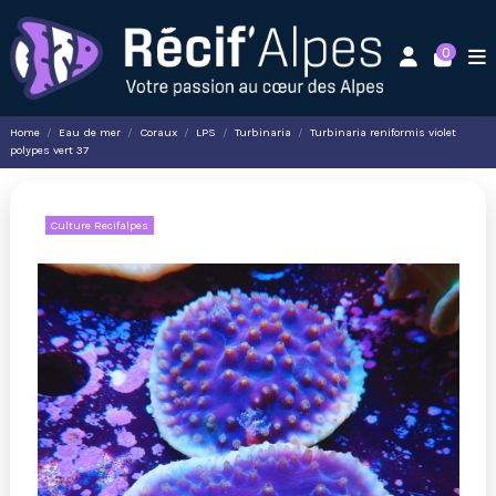
0
Home
Eau de mer
Coraux
LPS
Turbinaria
Turbinaria reniformis violet
polypes vert 37
Culture Recifalpes