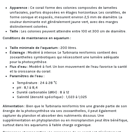
Apparence :
Ce corail forme des colonies composées de lamelles
unifaciales, parfois disposées en étages horizontaux. Les corallites, de
forme conique et espacés, mesurent environ 2,5 mm de diamètre. La
couleur dominante est généralement jaune-vert, avec des marges
distinctement colorées.
Taille :
Les colonies peuvent atteindre entre 100 et 300 cm de diamètre.
Conditions de maintenance en aquarium :
Taille minimale de l'aquarium :
200 litres.
Éclairage :
Modéré à intense. Le Turbinaria reniformis contient des
zooxanthelles symbiotiques qui nécessitent une lumière adéquate
pour la photosynthèse.
Flux d'eau :
Modéré à fort. Un bon mouvement de l'eau favorise la santé
et la croissance du corail.
Paramètres de l'eau :
Température : 24 à 28 °C
pH : 8,1 à 8,4
Dureté carbonatée (dKH) : 8 à 12
Salinité (densité spécifique) : 1,023 à 1,025
Alimentation :
Bien que le Turbinaria reniformis tire une grande partie de son
énergie de la photosynthèse via ses zooxanthelles, il peut également
capturer du plancton et absorber des nutriments dissous. Une
supplémentation en phytoplancton ou en microplancton peut être bénéfique,
surtout dans les aquariums à faible charge organique.