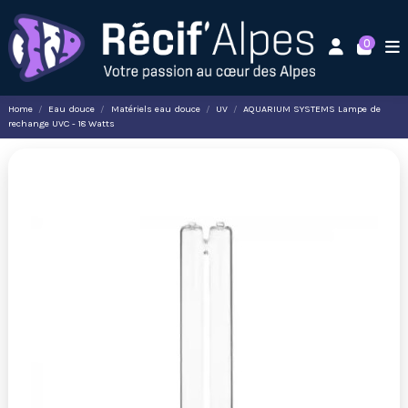
0
Home
Eau douce
Matériels eau douce
UV
AQUARIUM SYSTEMS Lampe de
rechange UVC - 18 Watts