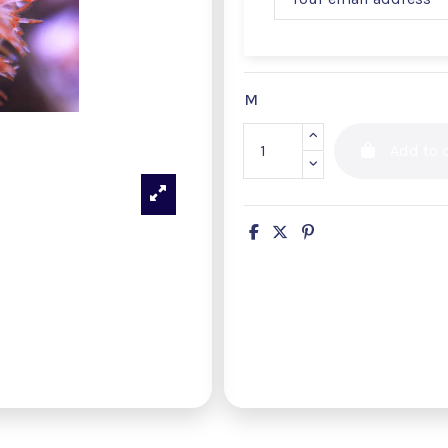
M
Add to c