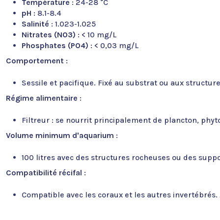
Température
: 24-28 °C
pH
: 8.1-8.4
Salinité
: 1.023-1.025
Nitrates (NO3)
: < 10 mg/L
Phosphates (PO4)
: < 0,03 mg/L
Comportement
:
Sessile et pacifique. Fixé au substrat ou aux structure
Régime alimentaire
:
Filtreur : se nourrit principalement de plancton, phyt
Volume minimum d'aquarium
:
100 litres avec des structures rocheuses ou des suppo
Compatibilité récifal
:
Compatible avec les coraux et les autres invertébrés. A