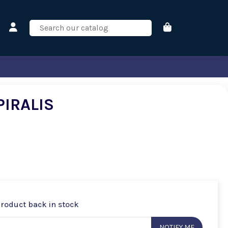
PIRALIS
product back in stock
NOTIFY ME