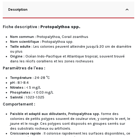
Description
Fiche descriptive :
Protopalythoa spp.
Nom commun :
Protopalythoa, Corail zoanthus
Nom scientifique :
Protopalythoa spp.
Taille adulte :
Les colonies peuvent atteindre jusqu'à 20 cm de diamètre
ou plus
Origine :
Océan Indo-Pacifique et Atlantique tropical, souvent trouvé
dans les récifs coralliens et les zones rocheuses
Paramètres de l'eau :
Température :
24-28 °C
pH :
8.1-8.4
Nitrates :
< 5 mg/L
Phosphates :
< 0.03 mg/L
Salinité :
1.023-1.025
Comportement :
Paisible et adapté aux débutants
,
Protopalythoa spp.
forme des
colonies de petits polypes souvent de couleur vive, y compris le vert, le
jaune et le rouge. Ces polypes sont disposés en groupes serrés sur
des substrats rocheux ou artificiels.
Croissance rapide
: Il colonise rapidement les surfaces disponibles, ce