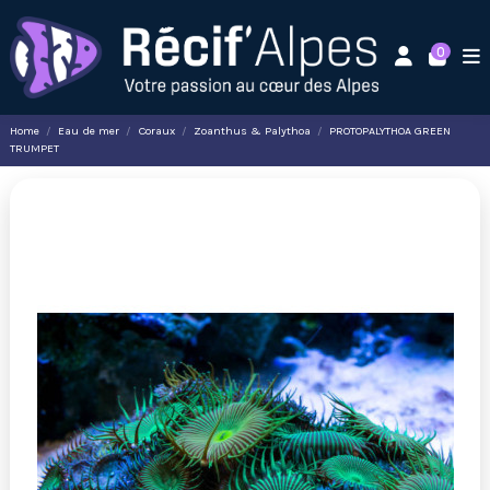
0
Home
Eau de mer
Coraux
Zoanthus & Palythoa
PROTOPALYTHOA GREEN
TRUMPET